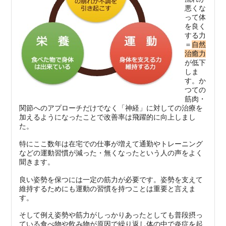
悪くな
って体
を良く
する力
＝
自然
治癒力
が低下
しま
す。か
つての
筋肉・
関節へのアプローチだけでなく「神経」に対しての治療を
加えるようになったことで改善率は飛躍的に向上しまし
た。
特にここ数年は在宅での仕事が増えて通勤やトレーニング
などの運動習慣が減った・無くなったという人の声をよく
聞きます。
良い姿勢を保つには一定の筋力が必要です。姿勢を支えて
維持するためにも運動の習慣を持つことは重要と言えま
す。
そして例え姿勢や筋力がしっかりあったとしても普段摂っ
ている食べ物や飲み物が原因で繰り返し体の中で炎症を起