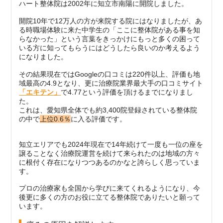
ハート整体院は2002年に知立市南陽に開院しました。
開院10年で12万人の方が来院する院にはなりましたが、あ
る時職場体験に来た中学生の「ここに整体院がある事を知
らなかった」という言葉をきっかけにもっと多くの困って
いる方に知ってもらうにはどうしたら良いのか考えるよう
になりました。
その結果現在ではGoogleの口コミは220件以上、評価も地
域最高の4.9となり、更に治療院業界最大手の口コミサイト
「エキテン」
で4.77という評価を頂けるまでになりまし
た。
これは、愛知県全体でも約3,400院登録されている整体院
の中で
上位0.6％
に入る評価です。
知立エリアでも2024年現在で14年続けて一度も一位の座を
譲ることなく治療院運営を続けて来られたのは地域の方々
に根付く存在になりつつあるのかなと誇らしく思っていま
す。
プロの治療家も全国から学びに来てくれるようになり、今
後更に多くの方のお役に立てる整体院でありたいと願って
います。