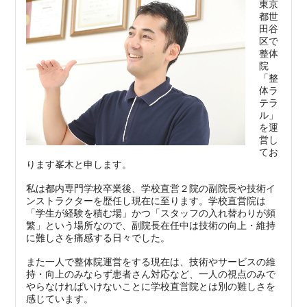
東京
都世
田谷
区で
整体
院
「整
体ラ
テラ
ル」
を運
営し
てお
ります峯木と申します。
私は都内専門学校卒業後、学校直営２院の副院長や技術イ
ンストラクターを歴任し現在に至ります。学校直営院は
「学生が経験を積む場」かつ「スタッフの入れ替わりが頻
繁」という場所なので、副院長在任中は技術の向上・維持
に難しさを痛感する日々でした。
また一人で整体院運営をする現在は、技術やサービスの維
持・向上のみならず患者さん対応など、一人の視点のみで
やらなければいけないことに学校直営院とは別の難しさを
感じています。