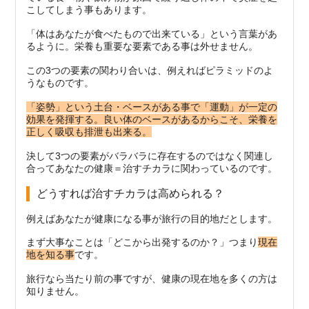
こしてしまう事もあります。
「体はあなたが食べたもので出来ている」という言葉があ
るように。栄養も重要な要素である事は外せません。
この3つの要素の関わり合いは、例えればピラミッドのよ
うなものです。
「姿勢」という土台・ベースがある事で「運動」が一定の
効果を発揮する。良い体のベースがあるからこそ、栄養を
正しく吸収も排泄も出来る。
決して3つの要素がバラバラに存在するのではなく関連し
合ってあなたの健康＝治すチカラに関わっているのです。
どうすれば治すチカラは高められる？
例えばあなたが健康になる事が旅行の目的地だとします。
まず大事なことは「どこから出発するのか？」つまり
現在
地を知る事
です。
旅行なら当たり前の事ですが、健康の現在地を多くの方は
知りません。