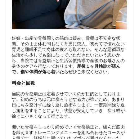
妊娠・出産で骨盤周りの筋肉は緩み、骨盤は不安定な状
態。そのまま休む間もなく育児に突入。初めてで慣れない
育児と睡眠不足で身体の疲れも取れない。そんな悪循環な
生活から少しでも楽になっていただきたいという思いか
ら、当院では骨盤矯正と生活習慣指導で産後のお母さんの
身体のケアを行なっております。
産後１ヶ月検診が済ん
で、傷や体調が落ち着いたら
ぜひご来院ください。
料金と回数
当院の骨盤矯正は定着させていくのが目的としておりま
す。初めのうちは元に戻ろうとする力が強いため、あまり
日にちを空けずに繰り返し施術をします。一定期間繰り返
し施術をすることにより、状態が安定していき、戻り幅が
徐々に小さくなって行きます。
開いた骨盤をしっかり締めていく骨盤矯正と、緩んだ筋肉
を鍛え直すトレーニングメニューを組み合わせたコースが
人気です。妊娠前に履いていたズボンが履けなくなった