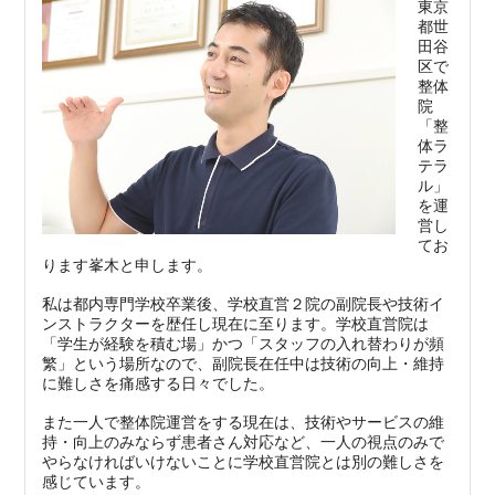
東京
都世
田谷
区で
整体
院
「整
体ラ
テラ
ル」
を運
営し
てお
ります峯木と申します。
私は都内専門学校卒業後、学校直営２院の副院長や技術イ
ンストラクターを歴任し現在に至ります。学校直営院は
「学生が経験を積む場」かつ「スタッフの入れ替わりが頻
繁」という場所なので、副院長在任中は技術の向上・維持
に難しさを痛感する日々でした。
また一人で整体院運営をする現在は、技術やサービスの維
持・向上のみならず患者さん対応など、一人の視点のみで
やらなければいけないことに学校直営院とは別の難しさを
感じています。