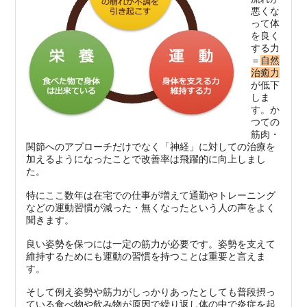
悪くな
って体
を良く
する力
＝
自然
治癒力
が低下
しま
す。か
つての
筋肉・
関節へのアプローチだけでなく「神経」に対しての治療を
加えるようになったことで改善率は飛躍的に向上しまし
た。
特にここ数年は在宅での仕事が増えて通勤やトレーニング
などの運動習慣が減った・無くなったという人の声をよく
聞きます。
良い姿勢を保つには一定の筋力が必要です。姿勢を支えて
維持するためにも運動の習慣を持つことは重要と言えま
す。
そして例え姿勢や筋力がしっかりあったとしても普段摂っ
ている食べ物や飲み物が原因で繰り返し体の中で炎症を起