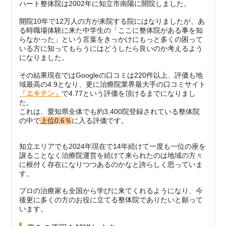
ハート整体院は2002年に知立市南陽に開院しました。
開院10年で12万人の方が来院する院にはなりましたが、あ
る時職場体験に来た中学生の「ここに整体院がある事を知
らなかった」という言葉をきっかけにもっと多くの困って
いる方に知ってもらうにはどうしたら良いのか考えるよう
になりました。
その結果現在ではGoogleの口コミは220件以上、評価も地
域最高の4.9となり、更に治療院業界最大手の口コミサイト
「エキテン」
で4.77という評価を頂けるまでになりまし
た。
これは、愛知県全体でも約3,400院登録されている整体院
の中で
上位0.6％
に入る評価です。
知立エリアでも2024年現在で14年続けて一度も一位の座を
譲ることなく治療院運営を続けて来られたのは地域の方々
に根付く存在になりつつあるのかなと誇らしく思っていま
す。
プロの治療家も全国から学びに来てくれるようになり、今
後更に多くの方のお役に立てる整体院でありたいと願って
います。