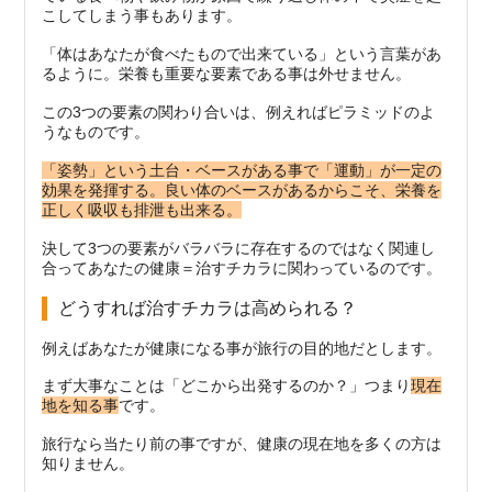
こしてしまう事もあります。
「体はあなたが食べたもので出来ている」という言葉があ
るように。栄養も重要な要素である事は外せません。
この3つの要素の関わり合いは、例えればピラミッドのよ
うなものです。
「姿勢」という土台・ベースがある事で「運動」が一定の
効果を発揮する。良い体のベースがあるからこそ、栄養を
正しく吸収も排泄も出来る。
決して3つの要素がバラバラに存在するのではなく関連し
合ってあなたの健康＝治すチカラに関わっているのです。
どうすれば治すチカラは高められる？
例えばあなたが健康になる事が旅行の目的地だとします。
まず大事なことは「どこから出発するのか？」つまり
現在
地を知る事
です。
旅行なら当たり前の事ですが、健康の現在地を多くの方は
知りません。