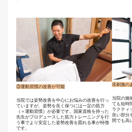
④刺激の
③運動習慣の改善が可能
当院の施
当院では姿勢改善を中心にお悩みの改善を行っ
ても短時
ていますが、姿勢を良く保つには一定の筋力
ラクティ
（＝運動習慣）が必要です。国家資格を持った
良い部分
先生がプロデュースした筋力トレーニングを行
間でも高
う事でより安定した姿勢改善を図れる事が特徴
です。