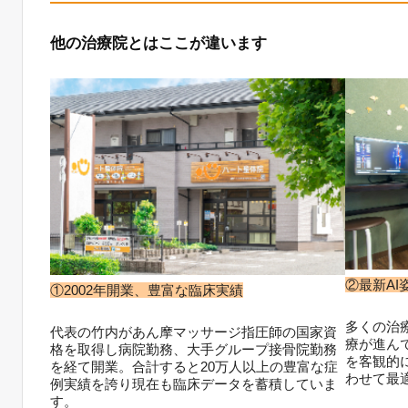
他の治療院とはここが違います
②最新A
①2002年開業、豊富な臨床実績
多くの治
代表の竹内があん摩マッサージ指圧師の国家資
療が進ん
格を取得し病院勤務、大手グループ接骨院勤務
を客観的
を経て開業。合計すると20万人以上の豊富な症
わせて最
例実績を誇り現在も臨床データを蓄積していま
す。