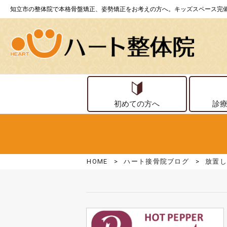
知立市の整体院で本格骨盤矯正、姿勢矯正をお考えの方へ。キッズスペース完
初めての方へ
診
HOME
>
ハート接骨院ブログ
>
放置し