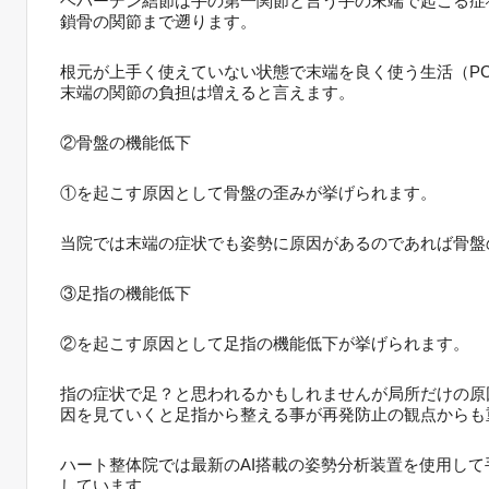
ヘバーデン結節は手の第一関節と言う手の末端で起こる症
鎖骨の関節まで遡ります。
根元が上手く使えていない状態で末端を良く使う生活（P
末端の関節の負担は増えると言えます。
②骨盤の機能低下
①を起こす原因として骨盤の歪みが挙げられます。
当院では末端の症状でも姿勢に原因があるのであれば骨盤
③足指の機能低下
②を起こす原因として足指の機能低下が挙げられます。
指の症状で足？と思われるかもしれませんが局所だけの原
因を見ていくと足指から整える事が再発防止の観点からも
ハート整体院では最新のAI搭載の姿勢分析装置を使用し
しています。