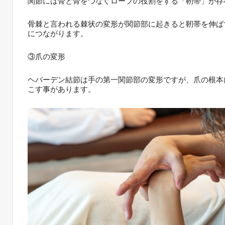
関節には骨と骨をつなぐロープの役割をする「靭帯」が存
骨棘と言われる棘状の変形が関節部に起きると靭帯を伸ば
につながります。
③爪の変形
ヘバーデン結節は手の第一関節部の変形ですが、爪の根本
こす事があります。